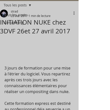
Tous les posts
strad
Tous les posts
22 avr. 2017
1 min de lecture
INITIATION NUKE chez
compositing
3DVF 26et 27 avril 2017
3 jours de formation pour une mise 
à l'étrier du logiciel. Vous repartirez 
après ces trois jours avec les 
connaissances élémentaires pour 
réaliser un compositing dans nuke.
Cette formation express est destiné 
au professionnel déja aguerrie a un 