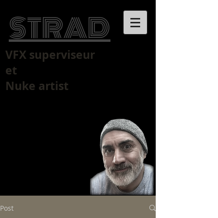
S​TRAD
VFX superviseur
et
Nuke artist
Post